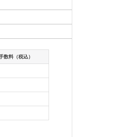
天使（エンジェル）アロマ
オーラ アロマスプレー
オリジナルアロマ
メッセージブック・木の台・アロマカード
手数料（税込）
SALT アロマ塩